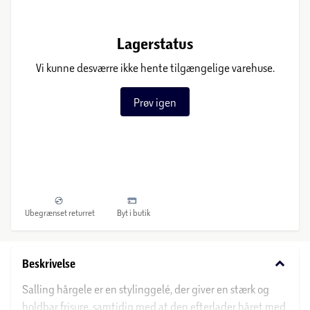
Lagerstatus
Vi kunne desværre ikke hente tilgængelige varehuse.
Prøv igen
Ubegrænset returret
Byt i butik
keyboard_arrow_down
Beskrivelse
Salling hårgele er en stylinggelé, der giver en stærk og
holdbar frisure, samtidig med at den efterlader håret med