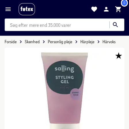
0
mere end 35.000 varer
Forside
Skønhed
Personlig pleje
Hårpleje
Hårvoks