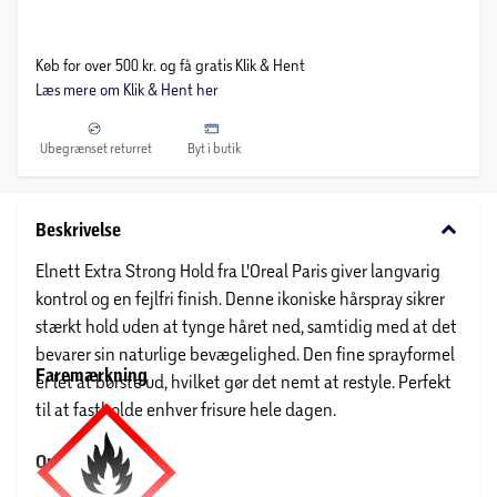
Køb for over 500 kr. og få gratis Klik & Hent
Læs mere om Klik & Hent her
Ubegrænset returret
Byt i butik
keyboard_arrow_down
Beskrivelse
Elnett Extra Strong Hold fra L'Oreal Paris giver langvarig
kontrol og en fejlfri finish. Denne ikoniske hårspray sikrer
stærkt hold uden at tynge håret ned, samtidig med at det
bevarer sin naturlige bevægelighed. Den fine sprayformel
Faremærkning
er let at børste ud, hvilket gør det nemt at restyle. Perfekt
til at fastholde enhver frisure hele dagen.
Om L'Oréal Paris