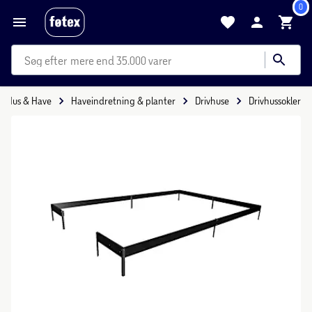
0
mere end 35.000 varer
Hus & Have
Haveindretning & planter
Drivhuse
Drivhussokler