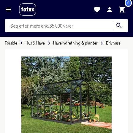
0
mere end 35.000 varer
Forside
Hus & Have
Haveindretning & planter
Drivhuse