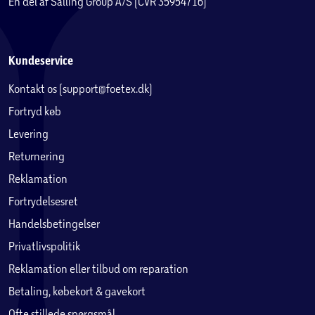
En del af Salling Group A/S (CVR 35954716)
Kundeservice
Kontakt os (support@foetex.dk)
Fortryd køb
Levering
Returnering
Reklamation
Fortrydelsesret
Handelsbetingelser
Privatlivspolitik
Reklamation eller tilbud om reparation
Betaling, købekort & gavekort
Ofte stillede spørgsmål