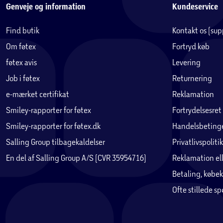
Genveje og information
Kundeservice
Find butik
Kontakt os (su
Om føtex
Fortryd køb
føtex avis
Levering
Job i føtex
Returnering
e-mærket certifikat
Reklamation
Smiley-rapporter for føtex
Fortrydelsesret
Smiley-rapporter for føtex.dk
Handelsbetinge
Salling Group tilbagekaldelser
Privatlivspolitik
En del af Salling Group A/S (CVR 35954716)
Reklamation ell
Betaling, købek
Ofte stillede s