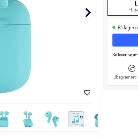
L
keyboard_arrow_right
Få le
På lager o
Se leveringsm
Ubegrænset r