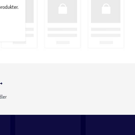
produkter.
dler