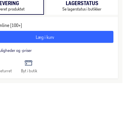
EVERING
LAGERSTATUS
veret produktet
Se lagerstatus i butikker
nline (100+)
Læg i kurv
uligheder og -priser
eturret
Byt i butik