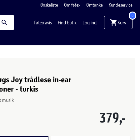
Ønskeliste
Om føtex
Omtanke
Kundeservice
0
Kurv
føtex avis
Find butik
Log ind
gs Joy trådløse in-ear
oner - turkis
s musik
379,-