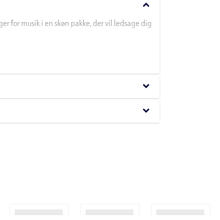
keyboard_arrow_down
er for musik i en skøn pakke, der vil ledsage dig
dre stemmeklarhed og IPX4-klassificering.
keyboard_arrow_down
keyboard_arrow_down