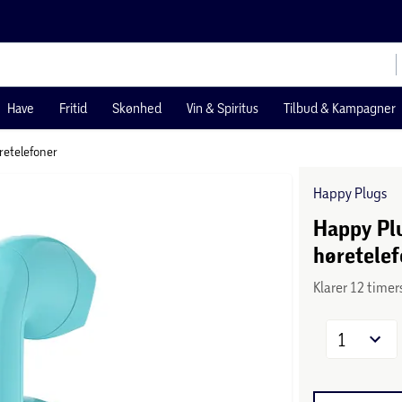
Have
Fritid
Skønhed
Vin & Spiritus
Tilbud & Kampagner
øretelefoner
Happy Plugs
Happy Plu
høretelef
Klarer 12 timer
1