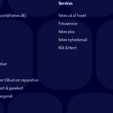
Services
pport@foetex.dk)
føtex ud af huset
Fotoservice
føtex plus
føtex nyhedsmail
Klik & Hent
lser
er tilbud om reparation
ort & gavekort
pørgsmål