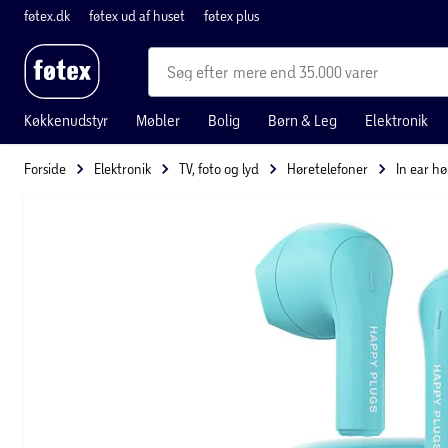
føtex.dk
føtex ud af huset
føtex plus
mere end 35.000 varer
Køkkenudstyr
Møbler
Bolig
Børn & Leg
Elektronik
Forside
Elektronik
TV, foto og lyd
Høretelefoner
In ear h