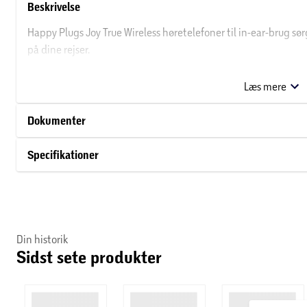
Beskrivelse
Happy Plugs Joy True Wireless høretelefoner til in-ear-brug sørg
på dine rejser.
Enheden klarer 12 timers musik, har 2 MEMC-mikrofoner for be
Læs mere
Dokumenter
Specifikationer
Din historik
Sidst sete produkter