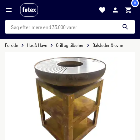
0
mere end 35.000 varer
Forside
Hus & Have
Grill og tilbehør
Bålsteder & ovne