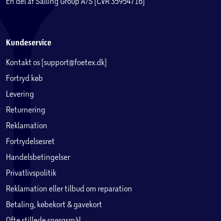
En del af Salling Group A/S (CVR 35954716)
Kundeservice
Kontakt os (support@foetex.dk)
Fortryd køb
Levering
Returnering
Reklamation
Fortrydelsesret
Handelsbetingelser
Privatlivspolitik
Reklamation eller tilbud om reparation
Betaling, købekort & gavekort
Ofte stillede spørgsmål