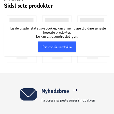
Sidst sete produkter
fuldstændigt tilbage til den oprindelige form. Dette
skyldes påvirkningen af den meget høje varme og er en
naturlig del af materialet. Dette har ikke nogen praktisk
betydning for brugsværdien af grillen.
Hvis du tillader statistiske cookies, kan vi nemt vise dig dine seneste
besøgte produkter.
Du kan altid ændre det igen.
Ret cookie samtykke
Nyhedsbrev
Få vores skarpeste priser i indbakken