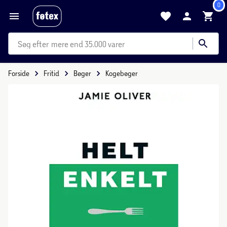
0
mere end 35.000 varer
Forside
Fritid
Bøger
Kogebøger