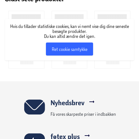
øjenskygge og læbestift til neglelak i alverdens farver,
hudpleje, makeupbørster og andre accessories.
Hvis du tillader statistiske cookies, kan vi nemt vise dig dine seneste
besøgte produkter.
Du kan altid ændre det igen.
Ret cookie samtykke
Nyhedsbrev
Få vores skarpeste priser i indbakken
føtex plus