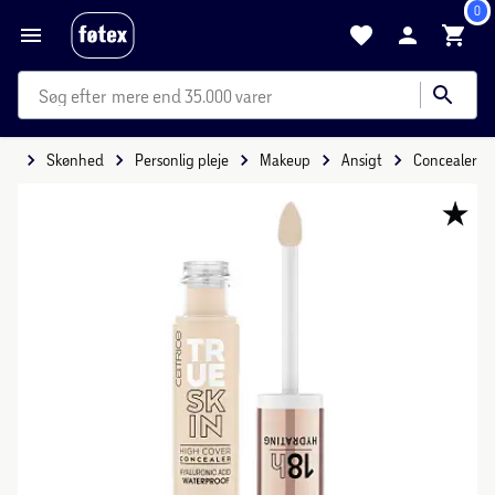
0
mere end 35.000 varer
ide
Skønhed
Personlig pleje
Makeup
Ansigt
Concealer