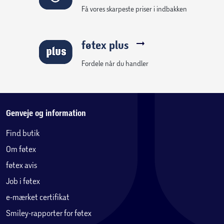
Få vores skarpeste priser i indbakken
føtex plus
Fordele når du handler
Genveje og information
Find butik
Om føtex
føtex avis
Job i føtex
e-mærket certifikat
Smiley-rapporter for føtex