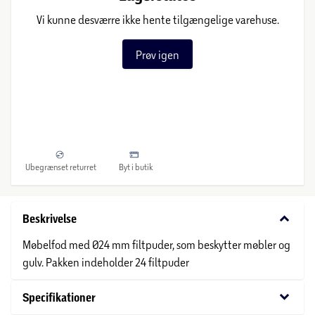
Vi kunne desværre ikke hente tilgængelige varehuse.
Prøv igen
Ubegrænset returret
Byt i butik
keyboard_arrow_down
Beskrivelse
Møbelfod med Ø24 mm filtpuder, som beskytter møbler og
gulv. Pakken indeholder 24 filtpuder
keyboard_arrow_down
Specifikationer