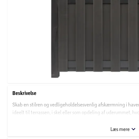
Beskrivelse
Skab en stilren og vedligeholdelsesvenlig afskærmning i hav
ideelt til terrassen, i skel eller som opdeling af uderummet, hv
ensartet design.
Læs mere
Elementerne er fremstillet i WPC (Wood Plastic Composite), so