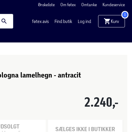
Ønskeliste
Om føtex
Omtanke
Kundeservice
0
Kurv
føtex avis
Find butik
Log ind
logna lamelhegn - antracit
2.240,-
UDSOLGT
SÆLGES IKKE I BUTIKKER