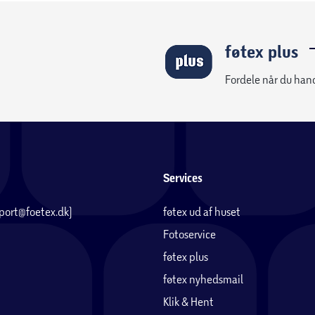
føtex plus
Fordele når du han
Services
pport@foetex.dk)
føtex ud af huset
Fotoservice
føtex plus
føtex nyhedsmail
Klik & Hent