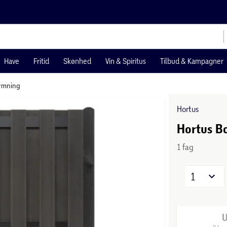
Have
Fritid
Skønhed
Vin & Spiritus
Tilbud & Kampagner
rmning
Hortus
Hortus Bo
1 fag
1