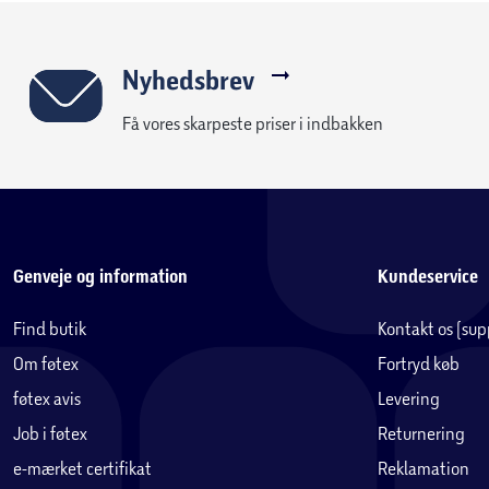
Nyhedsbrev
Få vores skarpeste priser i indbakken
Genveje og information
Kundeservice
Find butik
Kontakt os (su
Om føtex
Fortryd køb
føtex avis
Levering
Job i føtex
Returnering
e-mærket certifikat
Reklamation