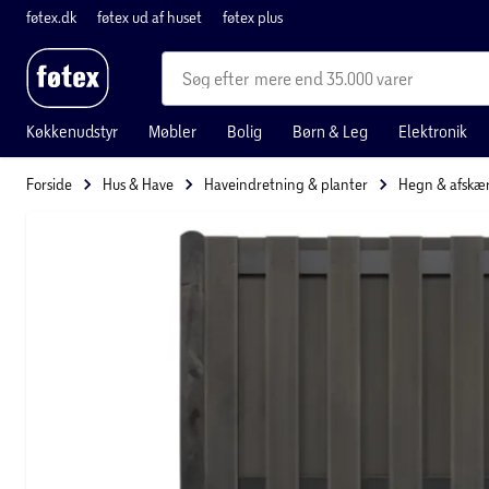
føtex.dk
føtex ud af huset
føtex plus
mere end 35.000 varer
Køkkenudstyr
Møbler
Bolig
Børn & Leg
Elektronik
Forside
Hus & Have
Haveindretning & planter
Hegn & afskæ