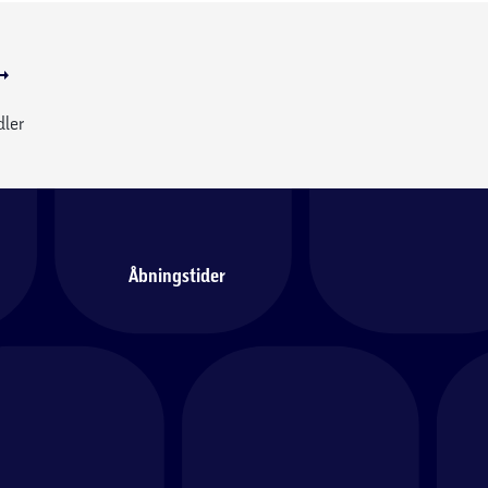
dler
Åbningstider