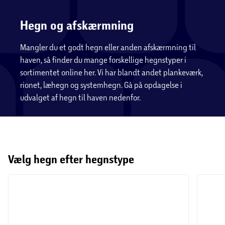
Hegn og afskærmning
Mangler du et godt hegn eller anden
afskærmning til haven, så finder du mange
forskellige hegnstyper i sortimentet online her.
Vi har blandt andet plankeværk, rionet, læhegn
og systemhegn. Gå på opdagelse i udvalget af
hegn til haven nedenfor.
Vælg hegn efter hegnstype