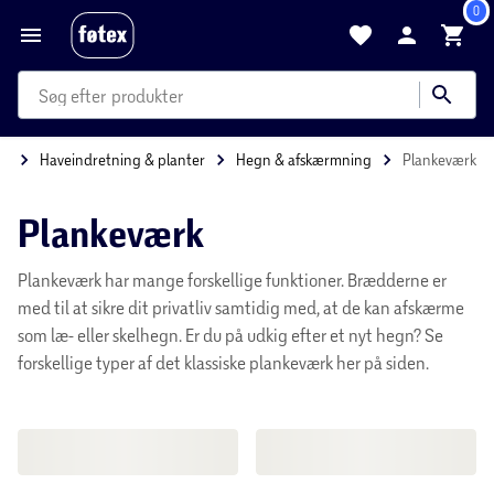
0
produkter
kategorier
mere end 35.000 varer
ve
Haveindretning & planter
Hegn & afskærmning
Plankeværk
Plankeværk
Plankeværk har mange forskellige funktioner. Brædderne er
med til at sikre dit privatliv samtidig med, at de kan afskærme
som læ- eller skelhegn. Er du på udkig efter et nyt hegn? Se
forskellige typer af det klassiske plankeværk her på siden.