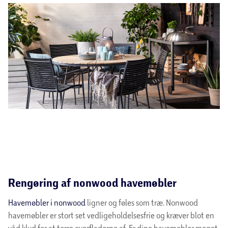
Rengøring af nonwood havemøbler
Havemøbler i nonwood
ligner og føles som træ. Nonwood
havemøbler er stort set vedligeholdelsesfrie og kræver blot en
våd klud for at tørre overfladerne af. Er dine havemøbler meget