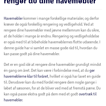
rengør du dine havemøbler
Havemøbler
kommer i mange forskellige materialer, og derfor
kræver de også forskellig rengøring og vedligehold. Ved at
rengøre dine havemøbler med jævne mellemrum kan du sikre,
at de holder i mange år endnu. Rengøring og vedligeholdelse
er også med til at bibeholde havemøblernes flotte udseende. I
denne guide har vi samlet en masse gode råd til, hvordan du
kan passe godt på dine havemøbler.
Det er en god idé at rengøre dine havemøbler grundigt mindst
én gang om året. Det kan være i forbindelse med, at du
gør
havemøblerne klar til foråret
, hvilket vi også har lavet en guide
til. Derudover kan du med fordel rengøre dem nogle gange i
løbet af sæsonen, for at de bliver ved med at fremstå pæne. Du
kan også passe ekstra godt på dem med et godt
overtræk til
havemøbler.