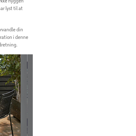
rykke hyggen
 lyst til at
orvandle din
iration i denne
ndretning.