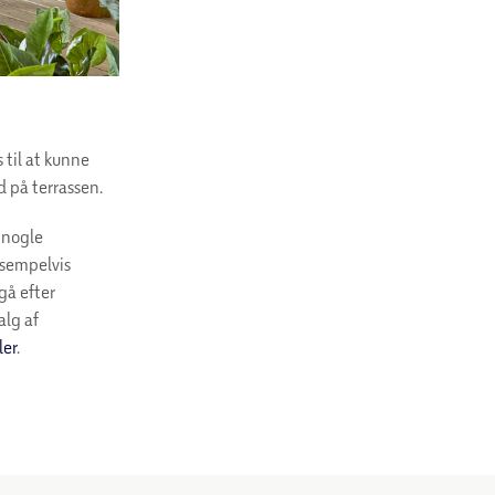
s til at kunne
d på terrassen.
g nogle
ksempelvis
gå efter
alg af
ler
.