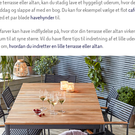
 terrasse eller altan, kan du stadig lave et hyggeligt uderum, hvor d
iddag og slappe af med en bog. Du kan for eksempel vælge et flot
ca
ed et par bløde
havehynder
til.
farver kan have indflydelse på, hvor stor din terrasse eller altan virker
rum til at syne større. Vil du have flere tips til indretning af et lille 
e om,
hvordan du indretter en lille terrasse eller altan
.