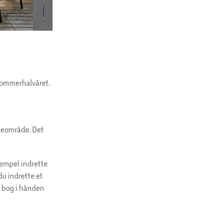
i sommerhalvåret.
udeområde. Det
ksempel indrette
du indrette et
d bog i hånden