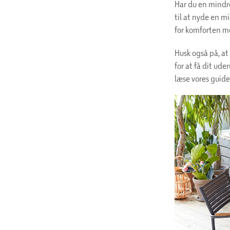
Har du en mindre
til at nyde en m
for komforten m
Husk også på, at 
for at få dit ude
læse vores guid