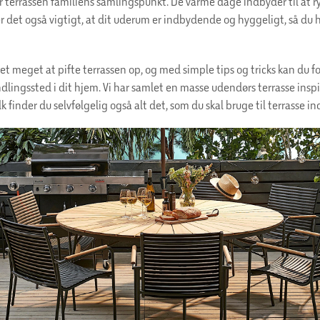
terrassen familiens samlingspunkt. De varme dage indbyder til at 
r det også vigtigt, at dit uderum er indbydende og hyggeligt, så du har
ret meget at pifte terrassen op, og med simple tips og tricks kan du f
 yndlingssted i dit hjem. Vi har samlet en masse udendørs terrasse insp
k finder du selvfølgelig også alt det, som du skal bruge til terrasse i