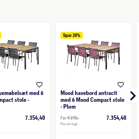
Spar 
20%
keyboard_arrow_r
vemøbelsæt med 6
Mood havebord antracit
pact stole -
med 6 Mood Compact stole
- Plum
7.354,40
7.354,40
Før
9.193,-
Plus evt. fragt