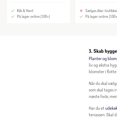
Klik & Hent
Sælges ikke i butikke
På lager online (100+)
På lager online (100+
3. Skab hygge
Planter og blom
liv og ekstra hy
blomster i flott
Når du skal vælge
som skal tages i
næste forår, men
Har du et
udekø
terrassen. Skal 