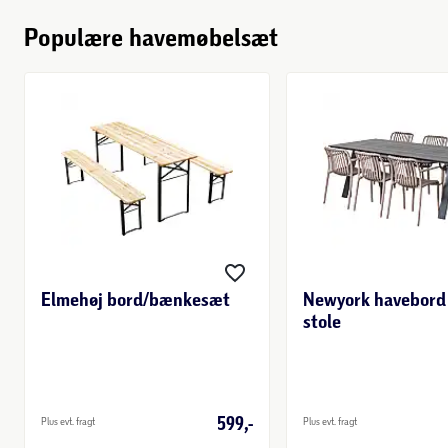
Populære havemøbelsæt
Elmehøj bord/bænkesæt
Newyork havebord
stole
599,-
Plus evt. fragt
Plus evt. fragt