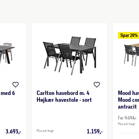
Spar 
20%
 med 6
Carlton havebord m. 4
Mood ha
Højkær havestole - sort
Mood com
antracit
Før
9.193,-
Plus evt. fragt
3.693,-
1.159,-
Plus evt. fragt