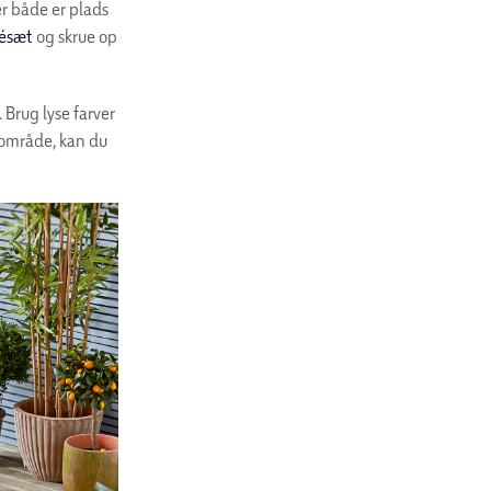
er både er plads
fésæt
og skrue op
. Brug lyse farver
udeområde, kan du