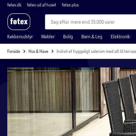
føtex.dk
føtex ud af huset
føtex plus
mere end 35.000 varer
Køkkenudstyr
Møbler
Bolig
Børn & Leg
Elektronik
Forside
Hus & Have
Indret et hyggeligt uderum med alt til terras