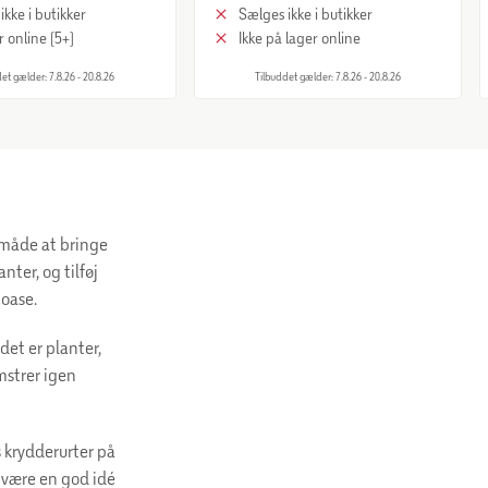
ikke i butikker
Sælges ikke i butikker
r online (5+)
Ikke på lager online
et gælder: 7.8.26 - 20.8.26
Tilbuddet gælder: 7.8.26 - 20.8.26
 måde at bringe
nter, og tilføj
 oase.
det er planter,
mstrer igen
s krydderurter på
s være en god idé