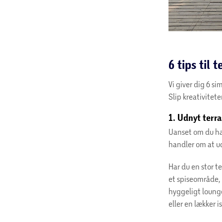
6 tips til 
Vi giver dig 6 si
Slip kreativitete
1. Udnyt terra
Uanset om du har
handler om at u
Har du en stor te
et spiseområde, 
hyggeligt loun
eller en lækker i