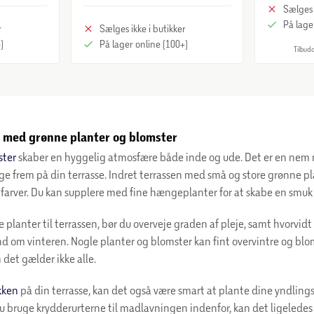
Sælges 
På lage
r
Sælges ikke i butikker
)
På lager online (100+)
Tilbudd
 med grønne planter og blomster
ster
skaber en hyggelig atmosfære både inde og ude. Det er en nem
gge frem på din terrasse. Indret terrassen med små og store grønne pla
e farver. Du kan supplere med fine hængeplanter for at skabe en smuk
 planter til terrassen, bør du overveje graden af pleje, samt hvorvidt 
nd om vinteren. Nogle planter og blomster kan fint overvintre og blo
 det gælder ikke alle.
kken
på din terrasse, kan det også være smart at plante dine yndling
du bruge krydderurterne til madlavningen indenfor, kan det ligelede