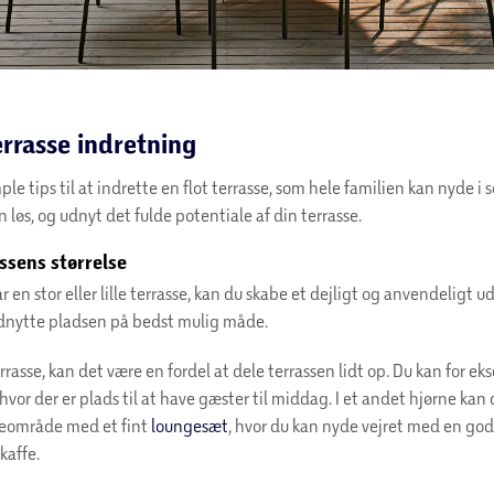
terrasse indretning
mple tips til at indrette en flot terrasse, som hele familien kan nyde 
n løs, og udnyt det fulde potentiale af din terrasse.
ssens størrelse
 en stor eller lille terrasse, kan du skabe et dejligt og anvendeligt 
dnytte pladsen på bedst mulig måde.
rrasse, kan det være en fordel at dele terrassen lidt op. Du kan for e
hvor der er plads til at have gæster til middag. I et andet hjørne kan 
geområde med et fint
loungesæt
, hvor du kan nyde vejret med en go
skaffe.