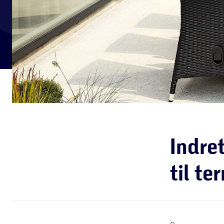
Indre
til te