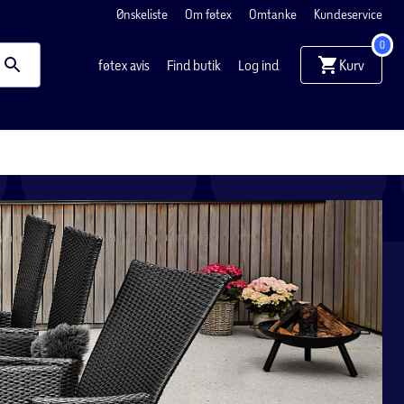
Ønskeliste
Om føtex
Omtanke
Kundeservice
0
Kurv
føtex avis
Find butik
Log ind