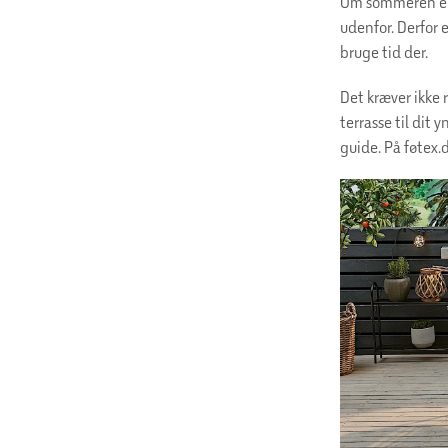
Om sommeren er 
udenfor. Derfor e
bruge tid der.
Det kræver ikke 
terrasse til dit
guide. På føtex.d