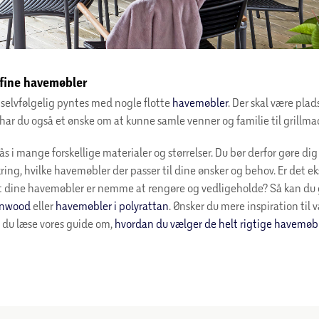
 fine havemøbler
l selvfølgelig pyntes med nogle flotte
havemøbler
. Der skal være plad
har du også et ønske om at kunne samle venner og familie til grillma
ås i mange forskellige materialer og størrelser. Du bør derfor gøre di
ring, hvilke havemøbler der passer til dine ønsker og behov. Er det e
 at dine havemøbler er nemme at rengøre og vedligeholde? Så kan du 
onwood
eller
havemøbler i polyrattan
. Ønsker du mere inspiration til v
 du læse vores guide om,
hvordan du vælger de helt rigtige havemøb