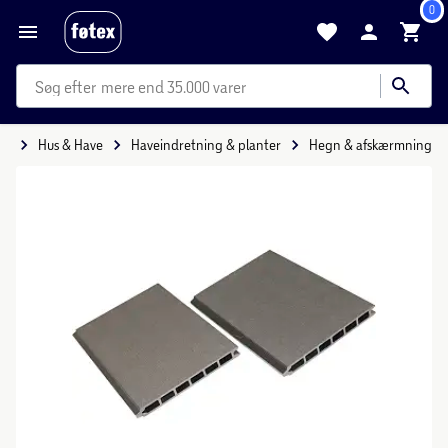
0
mere end 35.000 varer
de
Hus & Have
Haveindretning & planter
Hegn & afskærmning