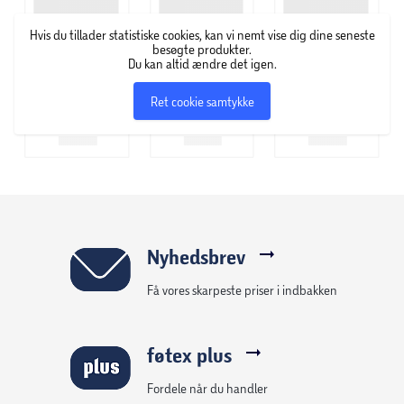
15 mm, og sammenbindes (forlænges) eller tilbindes et
stålskellet med varmforzinket blød jerntråd på mindst
Hvis du tillader statistiske cookies, kan vi nemt vise dig dine seneste
Ø1,10 mm.
besøgte produkter.
Du kan altid ændre det igen.
Trådtykkelse: 0,90 / 1,40 mm
Ret cookie samtykke
Maskestørrelse:19x19 mm
Dimension:
Bredde: 5 meter
Højde: 100 cm
Farve: grøn
Nyhedsbrev
Få vores skarpeste priser i indbakken
føtex plus
Fordele når du handler