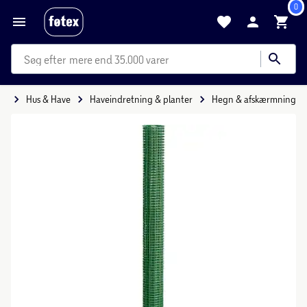
0
mere end 35.000 varer
de
Hus & Have
Haveindretning & planter
Hegn & afskærmning