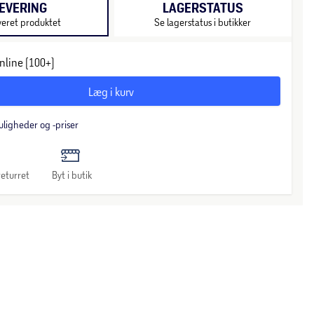
EVERING
LAGERSTATUS
veret produktet
Se lagerstatus i butikker
nline (100+)
Læg i kurv
uligheder og -priser
eturret
Byt i butik