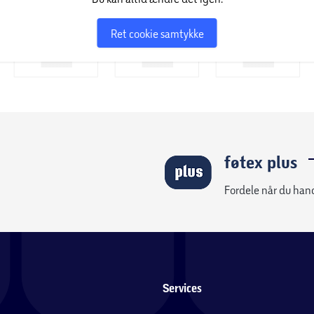
Ret cookie samtykke
føtex plus
Fordele når du han
Services