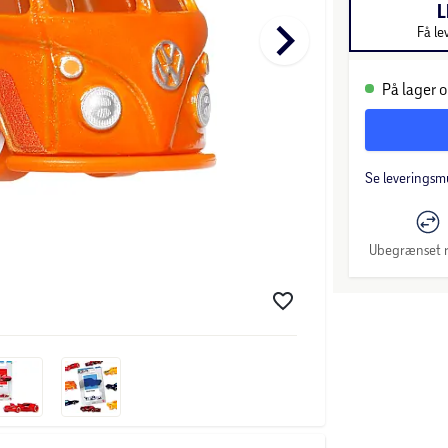
L
keyboard_arrow_right
Få le
På lager o
Se leveringsm
Ubegrænset r