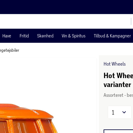
Have
Fritid
Skønhed
Vin & Spiritus
Tilbud & Kampagner
egetøjsbiler
Hot Wheels
Hot Wheel
varianter 
Assorteret - be
1