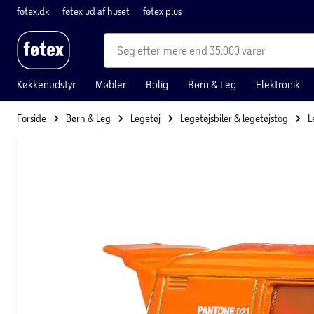
føtex.dk
føtex ud af huset
føtex plus
mere end 35.000 varer
Køkkenudstyr
Møbler
Bolig
Børn & Leg
Elektronik
Forside
Børn & Leg
Legetøj
Legetøjsbiler & legetøjstog
L