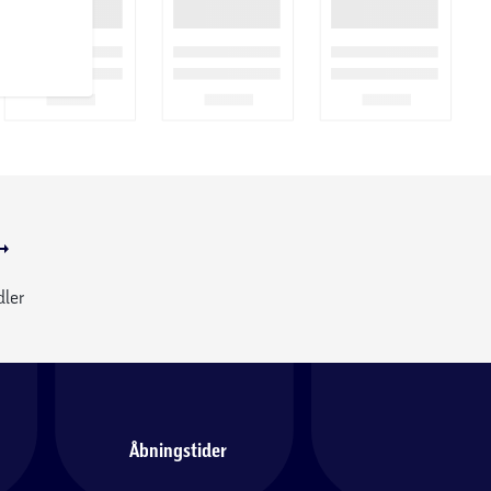
dler
Åbningstider