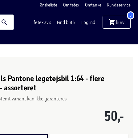
Ønskeliste
Om føtex
Omtanke
Kundeservice
0
Kurv
føtex avis
Find butik
Log ind
s Pantone legetøjsbil 1:64 - flere
- assorteret
stemt variant kan ikke garanteres
50,-