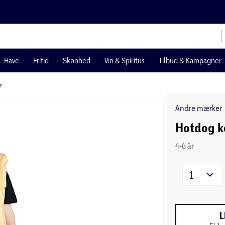
Have
Fritid
Skønhed
Vin & Spiritus
Tilbud & Kampagner
r
Andre mærker
Hotdog ko
4-6 år
1
L