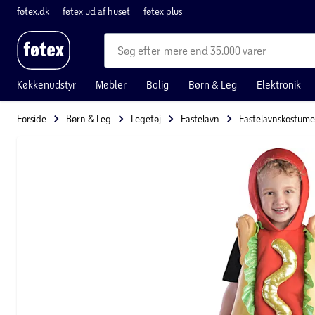
føtex.dk
føtex ud af huset
føtex plus
mere end 35.000 varer
Køkkenudstyr
Møbler
Bolig
Børn & Leg
Elektronik
Forside
Børn & Leg
Legetøj
Fastelavn
Fastelavnskostume