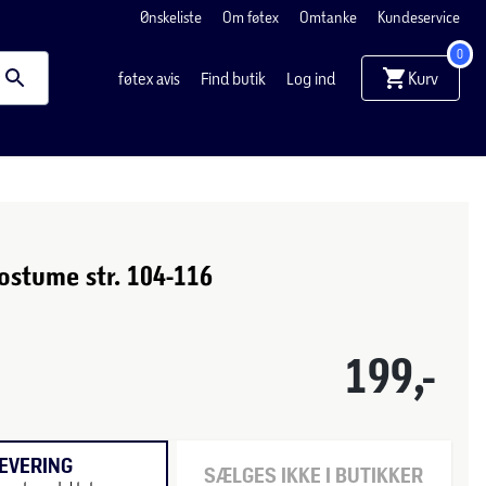
Ønskeliste
Om føtex
Omtanke
Kundeservice
0
Kurv
føtex avis
Find butik
Log ind
stume str. 104-116
199,-
EVERING
SÆLGES IKKE I BUTIKKER