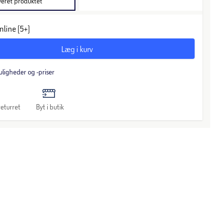
veret produktet
nline (5+)
Læg i kurv
uligheder og -priser
eturret
Byt i butik