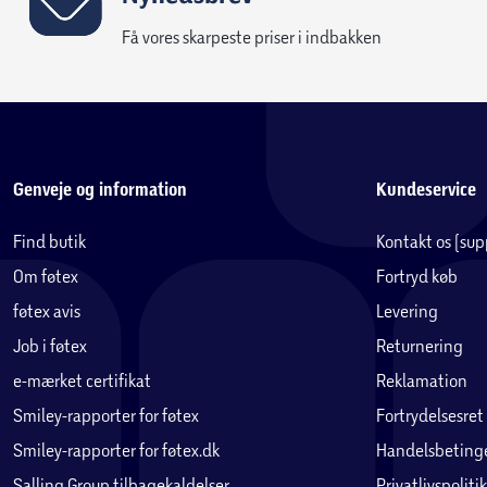
Få vores skarpeste priser i indbakken
Genveje og information
Kundeservice
Find butik
Kontakt os (su
Om føtex
Fortryd køb
føtex avis
Levering
Job i føtex
Returnering
e-mærket certifikat
Reklamation
Smiley-rapporter for føtex
Fortrydelsesret
Smiley-rapporter for føtex.dk
Handelsbetinge
Salling Group tilbagekaldelser
Privatlivspolitik