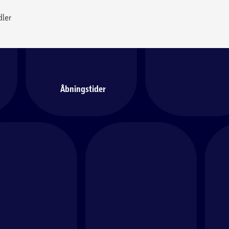
dler
Åbningstider