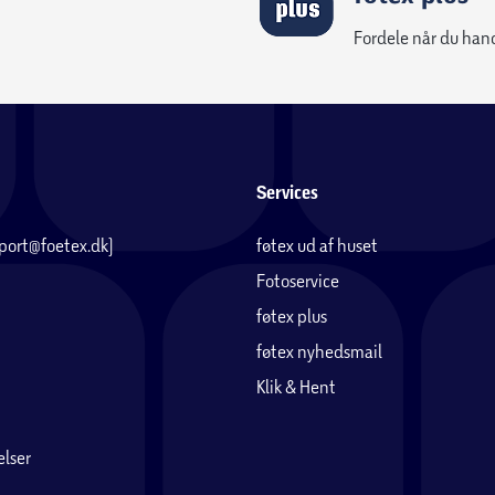
Fordele når du han
Services
pport@foetex.dk)
føtex ud af huset
Fotoservice
føtex plus
føtex nyhedsmail
Klik & Hent
lser