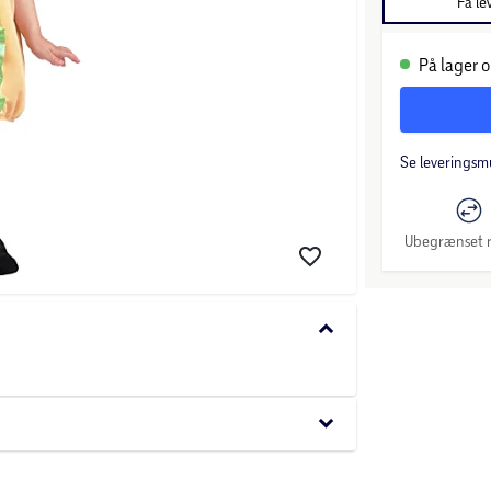
Få le
På lager o
Se leveringsm
Ubegrænset r
keyboard_arrow_down
keyboard_arrow_down