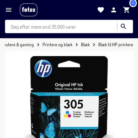
0
mere end 35.000 varer
mputere & gaming
Printere og blæk
Blæk
Blæk til HP printere