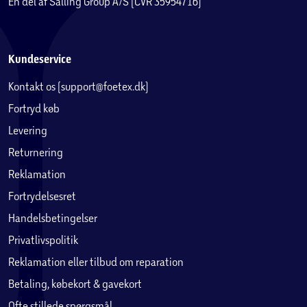
En del af Salling Group A/S (CVR 35954716)
Kundeservice
Kontakt os (support@foetex.dk)
Fortryd køb
Levering
Returnering
Reklamation
Fortrydelsesret
Handelsbetingelser
Privatlivspolitik
Reklamation eller tilbud om reparation
Betaling, købekort & gavekort
Ofte stillede spørgsmål