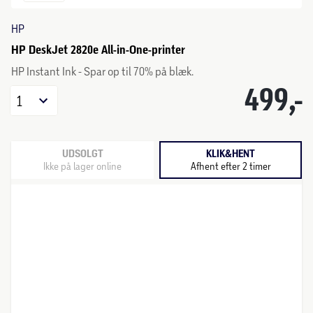
HP
HP DeskJet 2820e All-in-One-printer
HP Instant Ink - Spar op til 70% på blæk.
499,-
1
UDSOLGT
KLIK&HENT
Ikke på lager online
Afhent efter 2 timer