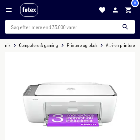
0
mere end 35.000 varer
tronik
Computere & gaming
Printere og blæk
Alt-i-en printere