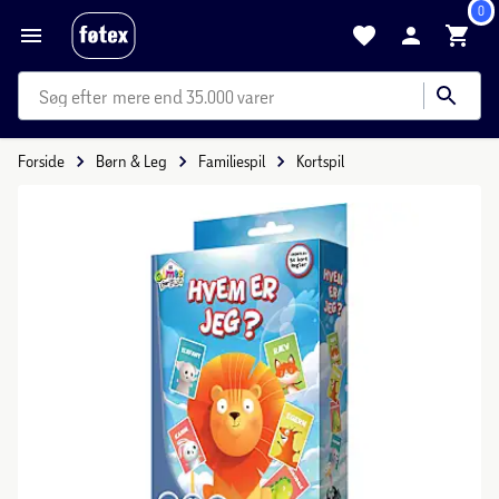
0
mere end 35.000 varer
Forside
Børn & Leg
Familiespil
Kortspil