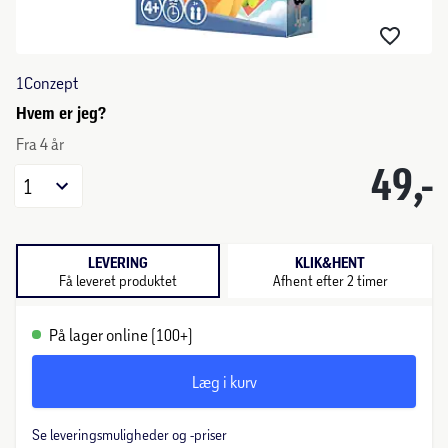
1Conzept
Hvem er jeg?
Fra 4 år
49,-
1
LEVERING
KLIK&HENT
Få leveret produktet
Afhent efter 2 timer
På lager online (100+)
Læg i kurv
Se leveringsmuligheder og -priser