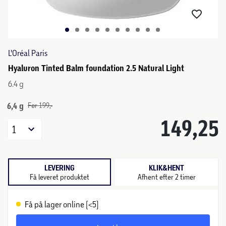
L'Oréal Paris
Hyaluron Tinted Balm foundation 2.5 Natural Light
6.4 g
6,4 g
Før 199,-
149,25
1
LEVERING
KLIK&HENT
Få leveret produktet
Afhent efter 2 timer
Få på lager online (<5)