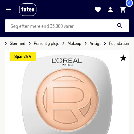
0
mere end 35.000 varer
e
Skønhed
Personlig pleje
Makeup
Ansigt
Foundation
Spar 
25%