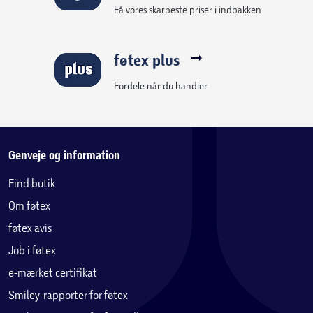
Få vores skarpeste priser i indbakken
føtex plus
Fordele når du handler
Genveje og information
Find butik
Om føtex
føtex avis
Job i føtex
e-mærket certifikat
Smiley-rapporter for føtex