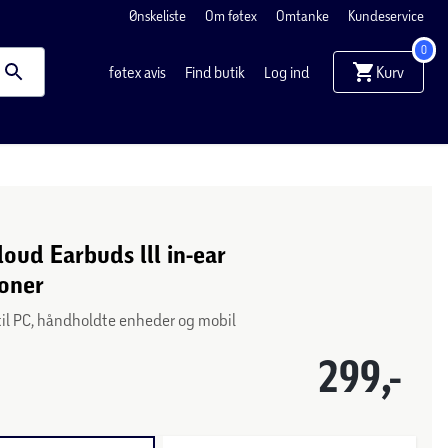
Ønskeliste
Om føtex
Omtanke
Kundeservice
0
Kurv
føtex avis
Find butik
Log ind
oud Earbuds lll in-ear
foner
il PC, håndholdte enheder og mobil
299,-