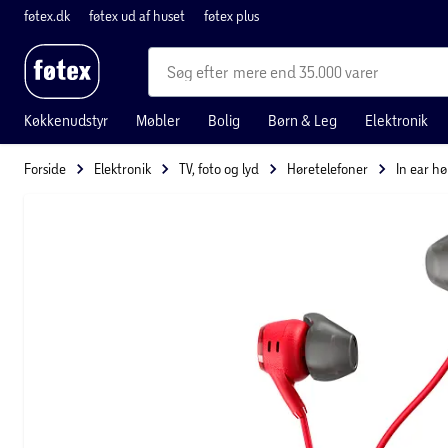
føtex.dk
føtex ud af huset
føtex plus
mere end 35.000 varer
Køkkenudstyr
Møbler
Bolig
Børn & Leg
Elektronik
Forside
Elektronik
TV, foto og lyd
Høretelefoner
In ear h