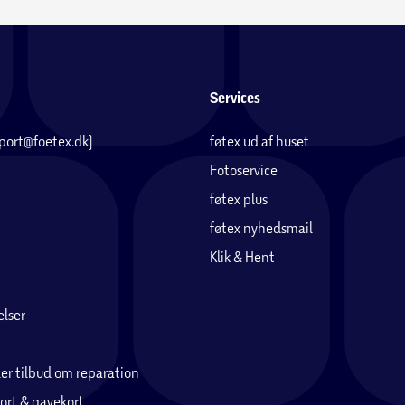
Services
pport@foetex.dk)
føtex ud af huset
Fotoservice
føtex plus
føtex nyhedsmail
Klik & Hent
lser
er tilbud om reparation
ort & gavekort