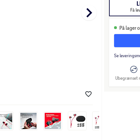
L
keyboard_arrow_right
Få le
På lager o
Se leveringsm
Ubegrænset r