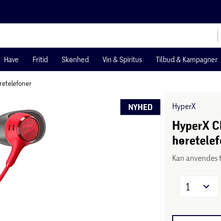
Have
Fritid
Skønhed
Vin & Spiritus
Tilbud & Kampagner
øretelefoner
HyperX
NYHED
HyperX Cl
høretele
Kan anvendes t
1