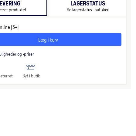
EVERING
LAGERSTATUS
veret produktet
Se lagerstatus i butikker
nline (5+)
Læg i kurv
uligheder og -priser
eturret
Byt i butik