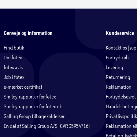
Genveje og information
Kundeservice
Find butik
Kontakt os (su
Om føtex
Fortryd køb
føtex avis
Levering
Job i føtex
Returnering
e-mærket certifikat
Reklamation
Smiley-rapporter for føtex
Fortrydelsesret
Smiley-rapporter for føtex.dk
Handelsbetinge
Salling Group tilbagekaldelser
Privatlivspolitik
En del af Salling Group A/S (CVR 35954716)
Reklamation ell
Betaling, købek