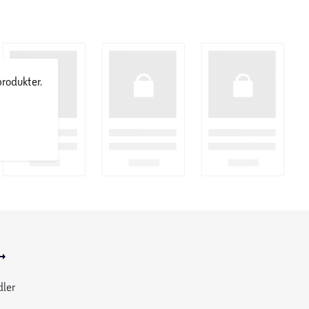
produkter.
dler