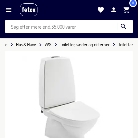
0
mere end 35.000 varer
side
Hus & Have
VVS
Toiletter, sæder og cisterner
Toiletter