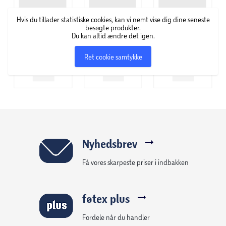
Inkl. Plast sæde
Hvis du tillader statistiske cookies, kan vi nemt vise dig dine seneste
besøgte produkter.
Du kan altid ændre det igen.
Ifö Sign toilettet leveres med Ifö Clean rengøringsvenlig
glasur som standard.
Ret cookie samtykke
- Monteringstype:S-lås
- Farve:Hvid
Nyhedsbrev
Få vores skarpeste priser i indbakken
føtex plus
Fordele når du handler