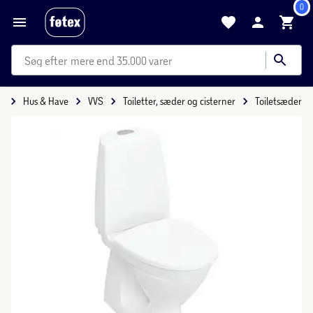
0
mere end 35.000 varer
e
Hus & Have
VVS
Toiletter, sæder og cisterner
Toiletsæder