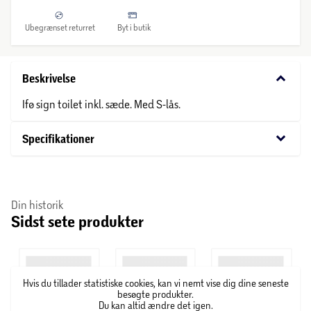
Ubegrænset returret
Byt i butik
keyboard_arrow_down
Beskrivelse
Ifø sign toilet inkl. sæde. Med S-lås.
keyboard_arrow_down
Specifikationer
Din historik
Sidst sete produkter
Hvis du tillader statistiske cookies, kan vi nemt vise dig dine seneste
besøgte produkter.
Du kan altid ændre det igen.