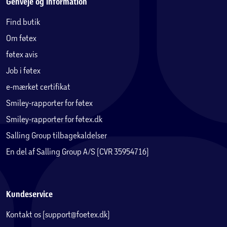
Genveje og information
Find butik
Om føtex
føtex avis
Job i føtex
e-mærket certifikat
Smiley-rapporter for føtex
Smiley-rapporter for føtex.dk
Salling Group tilbagekaldelser
En del af Salling Group A/S (CVR 35954716)
Kundeservice
Kontakt os (support@foetex.dk)