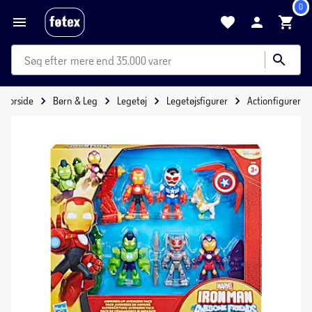
0
mere end 35.000 varer
Forside
Børn & Leg
Legetøj
Legetøjsfigurer
Actionfigurer