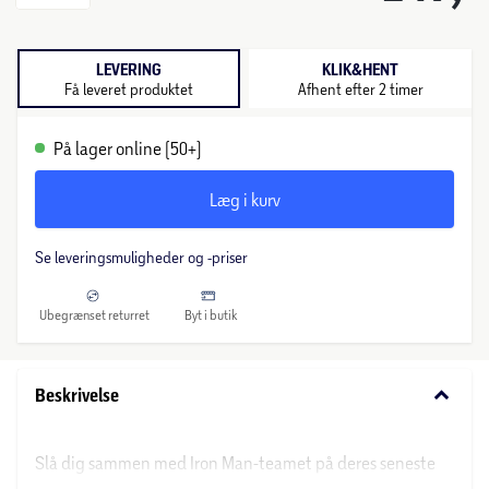
LEVERING
KLIK&HENT
Få leveret produktet
Afhent efter 2 timer
På lager online (50+)
Læg i kurv
Se leveringsmuligheder og -priser
Ubegrænset returret
Byt i butik
keyboard_arrow_down
Beskrivelse
Slå dig sammen med Iron Man-teamet på deres seneste