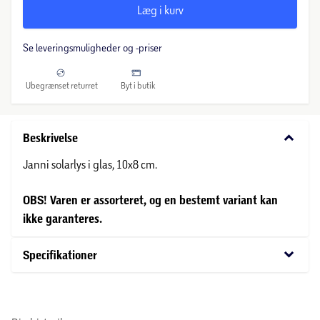
Læg i kurv
Se leveringsmuligheder og -priser
Ubegrænset returret
Byt i butik
keyboard_arrow_down
Beskrivelse
Janni solarlys i glas, 10x8 cm.
OBS! Varen er assorteret, og en bestemt variant kan
ikke garanteres.
keyboard_arrow_down
Specifikationer