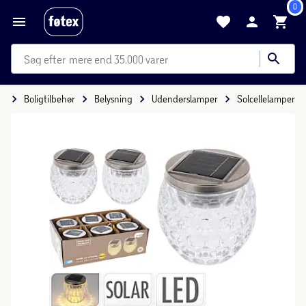
0
mere end 35.000 varer
ig
Boligtilbehør
Belysning
Udendørslamper
Solcellelamper