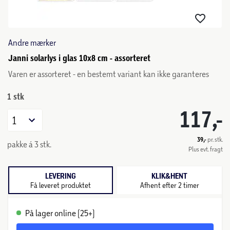
Andre mærker
Janni solarlys i glas 10x8 cm - assorteret
Varen er assorteret - en bestemt variant kan ikke garanteres
1 stk
117,-
1
39,-
pr. stk.
pakke á 3 stk.
Plus evt. fragt
LEVERING
KLIK&HENT
Få leveret produktet
Afhent efter 2 timer
På lager online (25+)