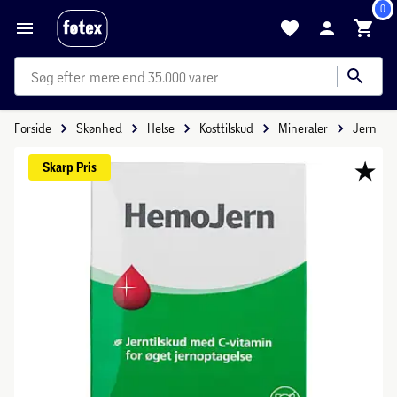
0
mere end 35.000 varer
Forside
Skønhed
Helse
Kosttilskud
Mineraler
Jern
Skarp 
Pris