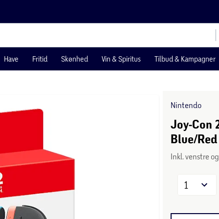
Have
Fritid
Skønhed
Vin & Spiritus
Tilbud & Kampagner
Nintendo
Joy-Con 2
Blue/Red
Inkl. venstre o
1