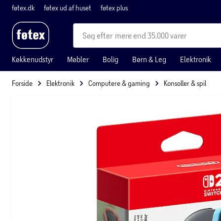
føtex.dk
føtex ud af huset
føtex plus
mere end 35.000 varer
Køkkenudstyr
Møbler
Bolig
Børn & Leg
Elektronik
Forside
Elektronik
Computere & gaming
Konsoller & spil