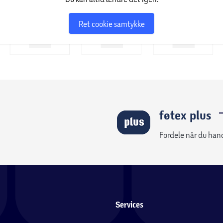
Ret cookie samtykke
føtex plus
Fordele når du han
Services