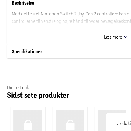
Beskrivelse
Med dette sæt Nintendo Switch 2 Joy-Con 2 controllere kan du h
controllerne til venstre og højre hånd tilbyder bevægelseskont
begge samlet i håndholdt tilstand.
Læs mere
Kun til brug med Nintendo Switch 2.
Specifikationer
Din historik
Sidst sete produkter
Hvis du t