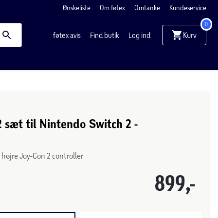
Ønskeliste
Om føtex
Omtanke
Kundeservice
0
Kurv
føtex avis
Find butik
Log ind
 sæt til Nintendo Switch 2 -
g højre Joy-Con 2 controller
899,-