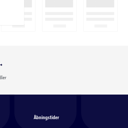
dler
Åbningstider