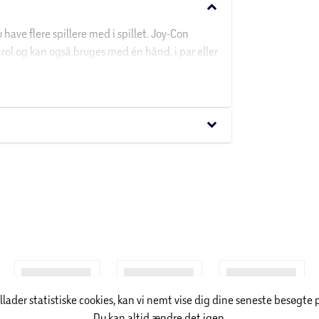
keyboard_arrow_down
ave flere spillere med i spillet. Joy-Con
rol og kan også bruges med én hånd, i par eller
keyboard_arrow_down
illader statistiske cookies, kan vi nemt vise dig dine seneste besøgte 
Du kan altid ændre det igen.