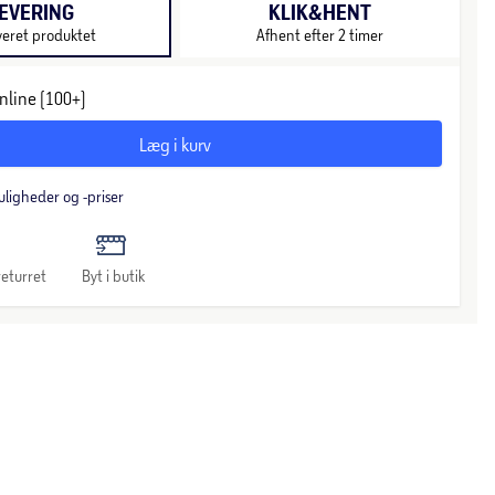
EVERING
KLIK&HENT
veret produktet
Afhent efter 2 timer
nline (100+)
Læg i kurv
uligheder og -priser
eturret
Byt i butik