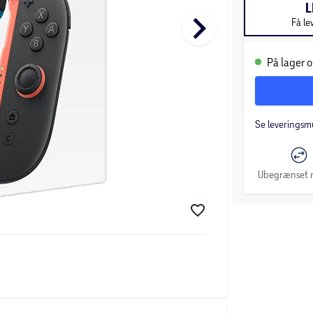
L
keyboard_arrow_right
Få le
På lager o
Se leveringsm
Ubegrænset r