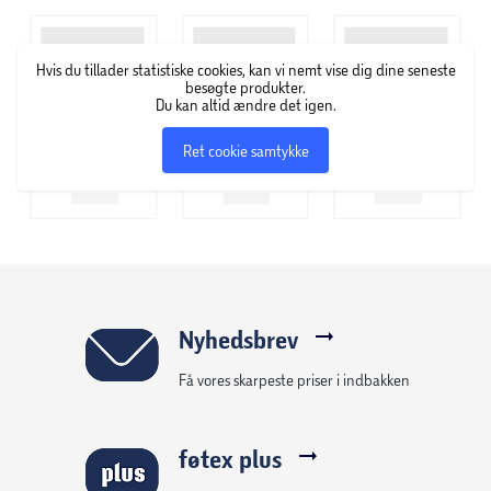
Derudover kan hver Joy-Con 2-controller betjenes som en
mus ved at skubbe den på en overflade som et bord eller
på et par bukser. De kan bruges på flere måder, også til spil,
Hvis du tillader statistiske cookies, kan vi nemt vise dig dine seneste
hvor an sigter.
besøgte produkter.
Du kan altid ændre det igen.
De opdaterede Joy-Con 2-controllere har brugervenlige
Ret cookie samtykke
bevægelseskontroller og HD rumble 2 samt den nye C-
knap for nem GameChat-adgang og helt nye
musekontroller i kompatible spil.
Kan kun anvendes med Nintendo Switch 2.
Nyhedsbrev
Få vores skarpeste priser i indbakken
føtex plus