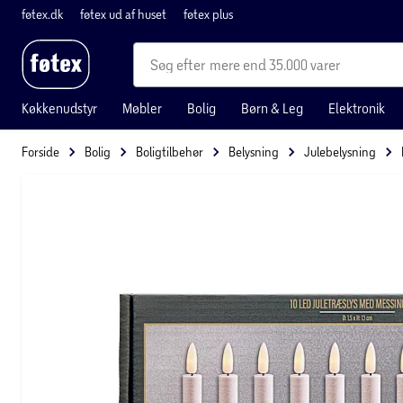
føtex.dk
føtex ud af huset
føtex plus
mere end 35.000 varer
Køkkenudstyr
Møbler
Bolig
Børn & Leg
Elektronik
Forside
Bolig
Boligtilbehør
Belysning
Julebelysning