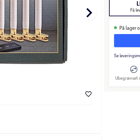
L
keyboard_arrow_right
Få le
På lager o
Se leveringsm
Ubegrænset r