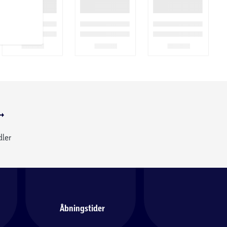
dler
Åbningstider