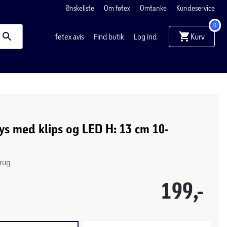
Ønskeliste
Om føtex
Omtanke
Kundeservice
0
Kurv
føtex avis
Find butik
Log ind
ys med klips og LED H: 13 cm 10-
d
brug
199,-