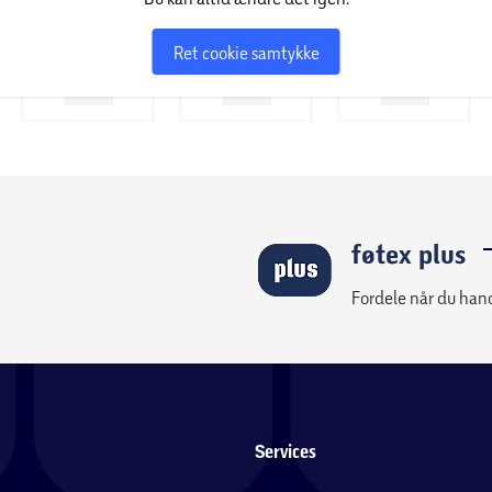
Ret cookie samtykke
føtex plus
Fordele når du han
Services