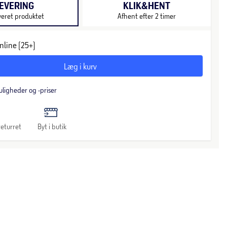
EVERING
KLIK&HENT
veret produktet
Afhent efter 2 timer
nline (25+)
Læg i kurv
uligheder og -priser
eturret
Byt i butik