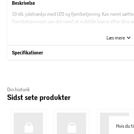
Beskrivelse
10 stk. juletræslys med LED og fjernbetjening. Kan nemt sætte
Fjernbetjeningen gør det nemt at indstille lysene efter dine øn
medfølger.
Læs mere
Specifikationer
Din historik
Sidst sete produkter
Hvis du t