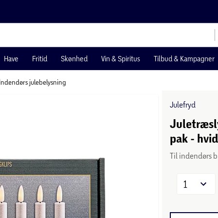
Have
Fritid
Skønhed
Vin & Spiritus
Tilbud & Kampagner
Indendørs julebelysning
Julefryd
Juletræsl
pak - hvi
Til indendørs 
1