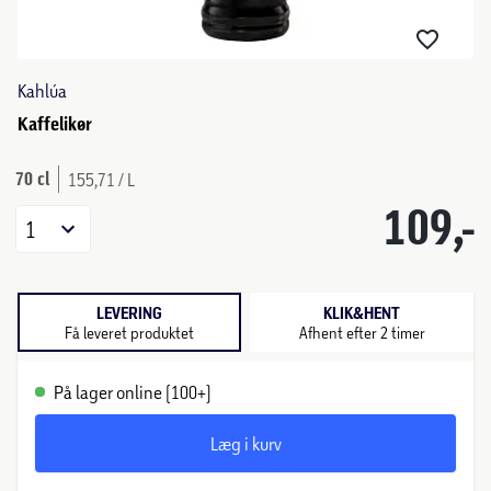
Kahlúa
Kaffelikør
70 cl
155,71 / L
109,-
1
LEVERING
KLIK&HENT
Få leveret produktet
Afhent efter 2 timer
På lager online (100+)
Læg i kurv