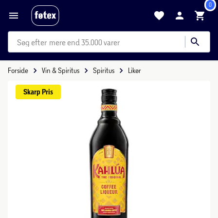
0
mere end 35.000 varer
Forside
Vin & Spiritus
Spiritus
Likør
Skarp 
Pris