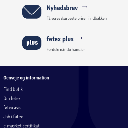
Nyhedsbrev
Få vores skarpeste priser i indbakken
føtex plus
Fordele når du handler
Genveje og information
Find butik
Om føtex
føtex avis
Job i føtex
e-mærket certifikat