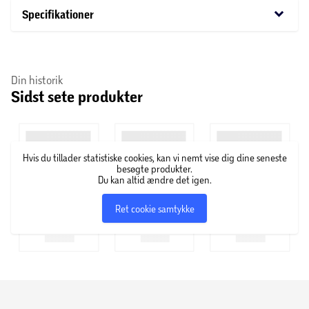
keyboard_arrow_down
Specifikationer
Din historik
Sidst sete produkter
Hvis du tillader statistiske cookies, kan vi nemt vise dig dine seneste
besøgte produkter.
Du kan altid ændre det igen.
Ret cookie samtykke