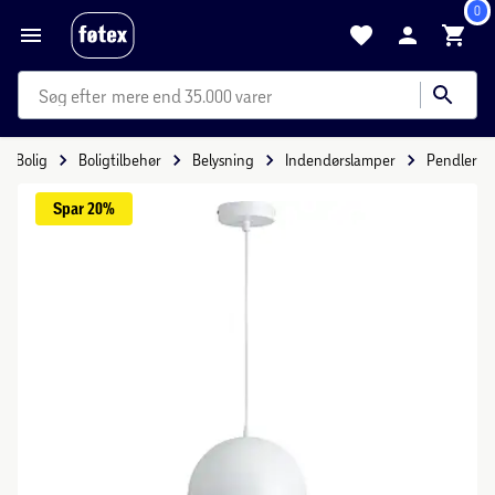
0
mere end 35.000 varer
Bolig
Boligtilbehør
Belysning
Indendørslamper
Pendler
Spar 
20%