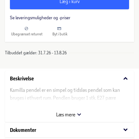
Læg i kurv
Se leveringsmuligheder og -priser
Ubegrænset returret
Byt i butik
Tilbuddet gælder: 31.7.26 - 13.8.26
keyboard_arrow_down
Beskrivelse
Kamilla pendel er en simpel og tidsløs pendel som kan
bruges i ethvert rum. Pendlen bruger 1 stk. E27 pære
(medfølger ikke). Den har 1,5 meter ledning.
Læs mere
keyboard_arrow_down
Dokumenter