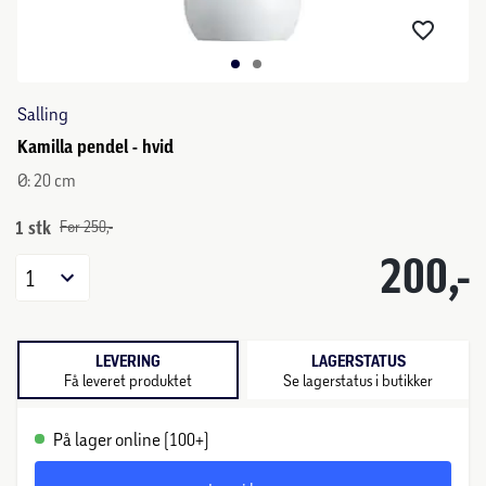
Salling
Kamilla pendel - hvid
Ø: 20 cm
1 stk
Før 250,-
200,-
1
LEVERING
LAGERSTATUS
Få leveret produktet
Se lagerstatus i butikker
På lager online (100+)