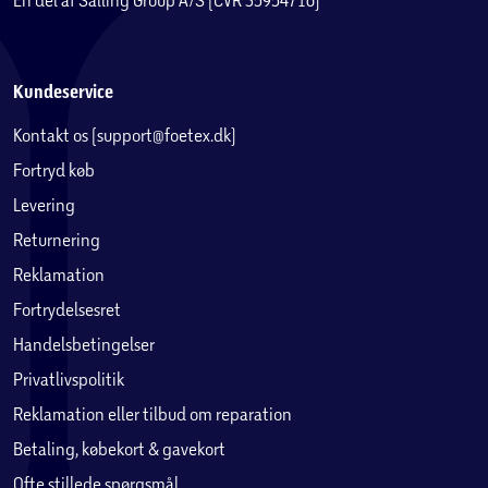
Kundeservice
Kontakt os (support@foetex.dk)
Fortryd køb
Levering
Returnering
Reklamation
Fortrydelsesret
Handelsbetingelser
Privatlivspolitik
Reklamation eller tilbud om reparation
Betaling, købekort & gavekort
Ofte stillede spørgsmål