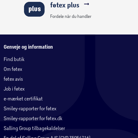
føtex plus
Fordele når du handler
Genveje og information
Find butik
Om føtex
føtex avis
Job i føtex
e-mærket certifikat
Smiley-rapporter for føtex
Smiley-rapporter for føtex.dk
Salling Group tilbagekaldelser
En del af Salling Group A/S (CVR 35954716)