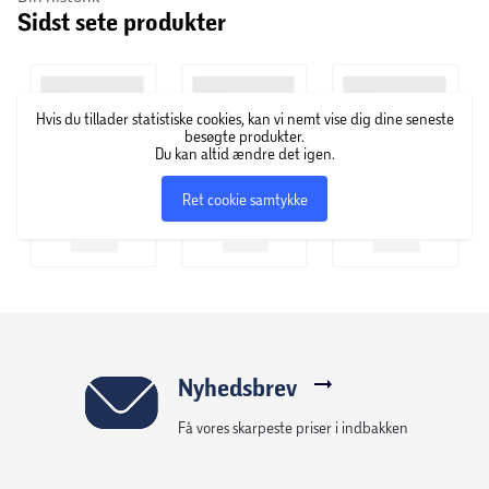
Sidst sete produkter
Om Faunakram
Faunakram blev grundlagt i 2012. Det startede som en lille
dansk webshop med kornfrit foder til kæledyr. Der kom
Hvis du tillader statistiske cookies, kan vi nemt vise dig dine seneste
løbende nye produkter til sortimentet, og i 2018 voksede
besøgte produkter.
virksomheden ved blandt andet at ekspandere til hele
Du kan altid ændre det igen.
Skandinavien. Hos Faunakram finder man både helfoder
Ret cookie samtykke
og godbidder til hunde og katte i alle aldre og størrelser.
Nyhedsbrev
Få vores skarpeste priser i indbakken