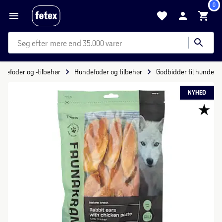
0
mere end 35.000 varer
yrefoder og -tilbehør
Hundefoder og tilbehør
Godbidder til hunde
NYHED