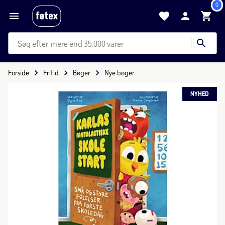
0
mere end 35.000 varer
Forside
Fritid
Bøger
Nye bøger
NYHED