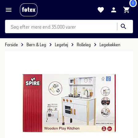
0
mere end 35.000 varer
Forside
Børn & Leg
Legetøj
Rolleleg
Legekøkken