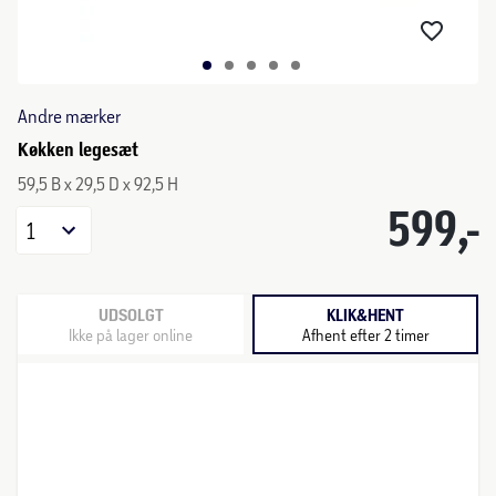
Andre mærker
Køkken legesæt
59,5 B x 29,5 D x 92,5 H
599,-
1
UDSOLGT
KLIK&HENT
Ikke på lager online
Afhent efter 2 timer