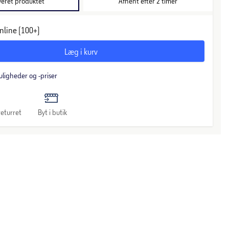
veret produktet
Afhent efter 2 timer
nline (100+)
Læg i kurv
uligheder og -priser
eturret
Byt i butik