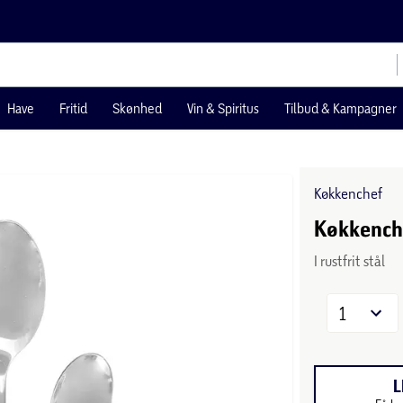
Have
Fritid
Skønhed
Vin & Spiritus
Tilbud & Kampagner
Køkkenchef
Køkkenche
I rustfrit stål
1
L