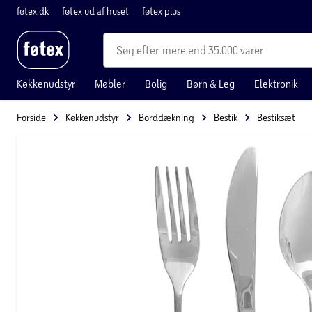
føtex.dk
føtex ud af huset
føtex plus
mere end 35.000 varer
Køkkenudstyr
Møbler
Bolig
Børn & Leg
Elektronik
Forside
Køkkenudstyr
Borddækning
Bestik
Bestiksæt