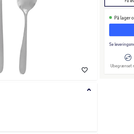
Få le
På lager o
Se leveringsm
Ubegrænset r
keyboard_arrow_down