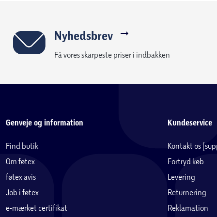
Nyhedsbrev
Få vores skarpeste priser i indbakken
Genveje og information
Kundeservice
Find butik
Kontakt os (su
Om føtex
Fortryd køb
føtex avis
Levering
Job i føtex
Returnering
e-mærket certifikat
Reklamation