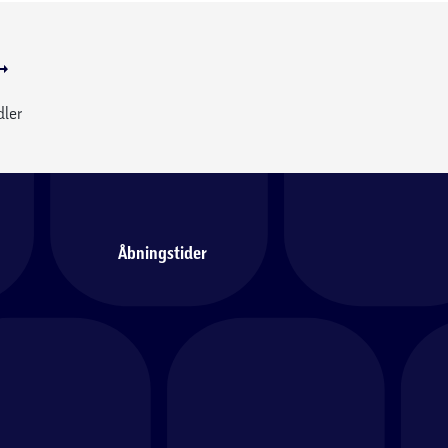
dler
Åbningstider