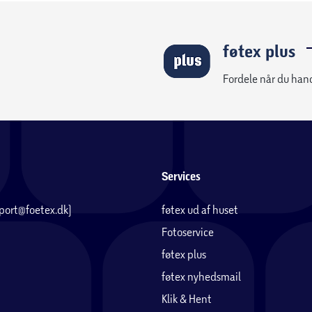
føtex plus
Fordele når du han
Services
pport@foetex.dk)
føtex ud af huset
Fotoservice
føtex plus
føtex nyhedsmail
Klik & Hent