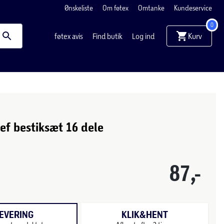
Ønskeliste
Om føtex
Omtanke
Kundeservice
0
Kurv
føtex avis
Find butik
Log ind
f bestiksæt 16 dele
87,-
EVERING
KLIK&HENT