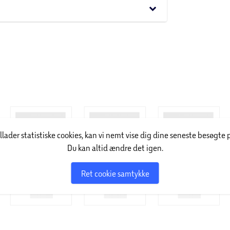
keyboard_arrow_down
illader statistiske cookies, kan vi nemt vise dig dine seneste besøgte 
Du kan altid ændre det igen.
Ret cookie samtykke