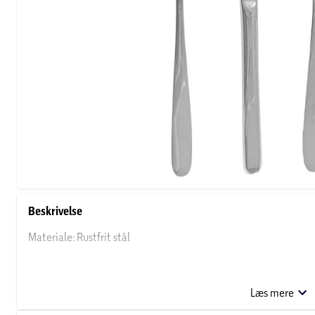
Beskrivelse
Materiale: Rustfrit stål
Kniv 4 stk.:
Længde: 22 cm
Læs mere
Tykkelse: 6,5 mm