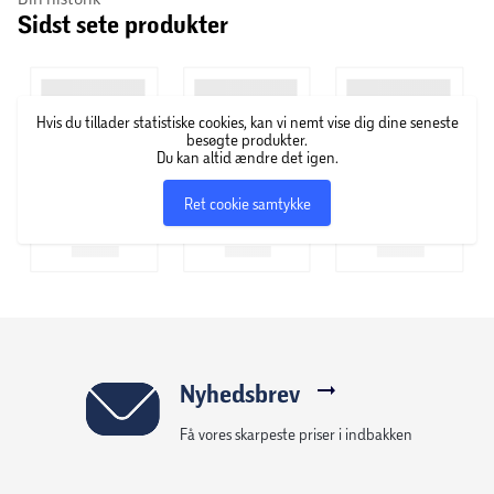
Sidst sete produkter
Ledningsfri kande - roterbar base (360°)
Hvis du tillader statistiske cookies, kan vi nemt vise dig dine seneste
besøgte produkter.
Du kan altid ændre det igen.
Ret cookie samtykke
Nyhedsbrev
Få vores skarpeste priser i indbakken