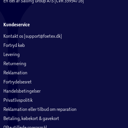
En del af Salling Group A/S (CVR 35954716)
Kundeservice
Kontakt os (support@foetex.dk)
Fortryd køb
Levering
Returnering
Reklamation
Fortrydelsesret
Handelsbetingelser
Privatlivspolitik
Reklamation eller tilbud om reparation
Betaling, købekort & gavekort
Ofte stillede spørgsmål