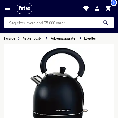
0
mere end 35.000 varer
Forside
Køkkenudstyr
Køkkenapparater
Elkedler