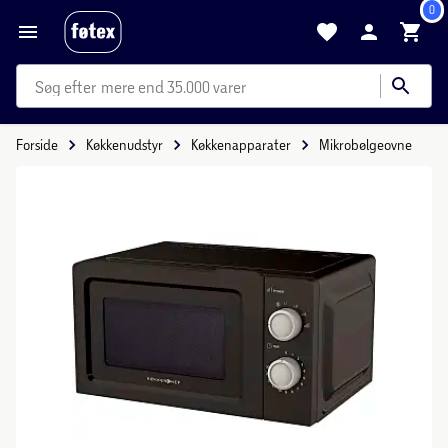
0
mere end 35.000 varer
Forside
Køkkenudstyr
Køkkenapparater
Mikrobølgeovne