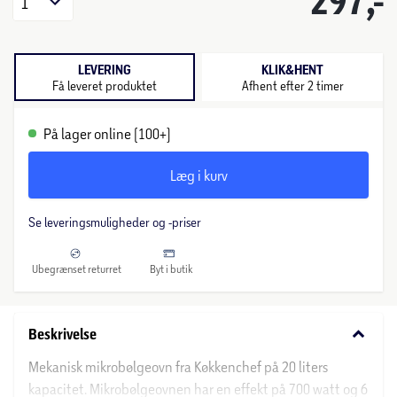
297,-
1
LEVERING
KLIK&HENT
Få leveret produktet
Afhent efter 2 timer
På lager online (100+)
Læg i kurv
Se leveringsmuligheder og -priser
Ubegrænset returret
Byt i butik
keyboard_arrow_down
Beskrivelse
Mekanisk mikrobølgeovn fra Køkkenchef på 20 liters
kapacitet. Mikrobølgeovnen har en effekt på 700 watt og 6