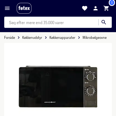
0
mere end 35.000 varer
Forside
Køkkenudstyr
Køkkenapparater
Mikrobølgeovne