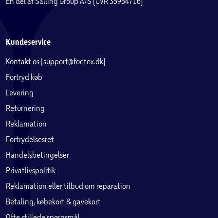
En del af Salling Group A/S (CVR 35954716)
Kundeservice
Kontakt os (support@foetex.dk)
Fortryd køb
Levering
Returnering
Reklamation
Fortrydelsesret
Handelsbetingelser
Privatlivspolitik
Reklamation eller tilbud om reparation
Betaling, købekort & gavekort
Ofte stillede spørgsmål