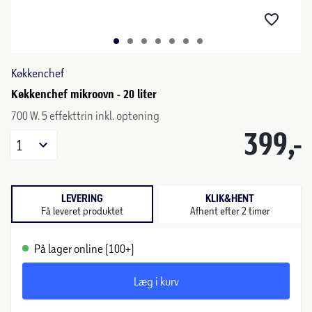
Køkkenchef
Køkkenchef mikroovn - 20 liter
700 W. 5 effekttrin inkl. optøning
399,-
1
LEVERING
KLIK&HENT
Få leveret produktet
Afhent efter 2 timer
På lager online (100+)
Læg i kurv