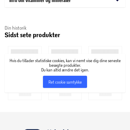
keyboard_arrow_down
Info om vitaminer og mineraler
sammentrækning af ’Nutritional Power’. Virksomhedens
sortiment består af diætprodukter som blandt andet
shakes, supper og barer.
Din historik
Sidst sete produkter
Hvis du tillader statistiske cookies, kan vi nemt vise dig dine seneste
besøgte produkter.
Du kan altid ændre det igen.
Ret cookie samtykke