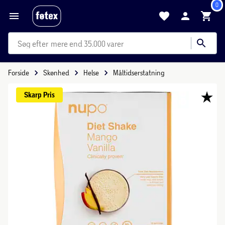
0
mere end 35.000 varer
Forside
Skønhed
Helse
Måltidserstatning
Skarp 
Pris