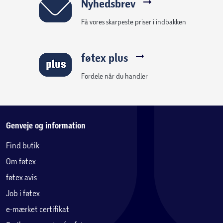
Nyhedsbrev
Få vores skarpeste priser i indbakken
føtex plus
Fordele når du handler
Genveje og information
Find butik
Om føtex
føtex avis
Job i føtex
e-mærket certifikat