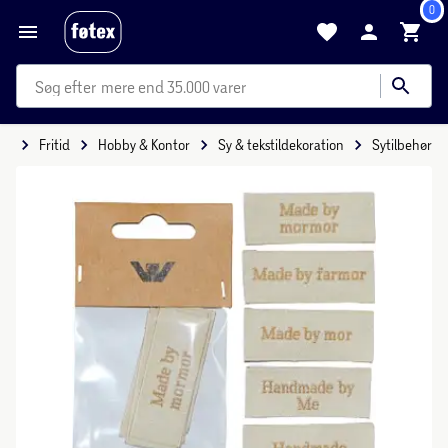
0
mere end 35.000 varer
de
Fritid
Hobby & Kontor
Sy & tekstildekoration
Sytilbehør