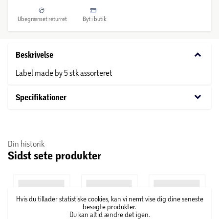
Ubegrænset returret
Byt i butik
keyboard_arrow_down
Beskrivelse
Label made by 5 stk assorteret
keyboard_arrow_down
Specifikationer
Din historik
Sidst sete produkter
Hvis du tillader statistiske cookies, kan vi nemt vise dig dine seneste
besøgte produkter.
Du kan altid ændre det igen.