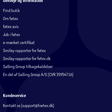
Genveje og information
Find butik
Om føtex
føtex avis
Job i føtex
e-mærket certifikat
Smiley-rapporter for føtex
Smiley-rapporter for føtex.dk
Salling Group tilbagekaldelser
En del af Salling Group A/S (CVR 35954716)
Kundeservice
Kontakt os (support@foetex.dk)