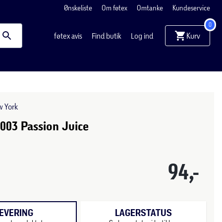
Ønskeliste
Om føtex
Omtanke
Kundeservice
0
Kurv
føtex avis
Find butik
Log ind
w York
003 Passion Juice
94,-
EVERING
LAGERSTATUS