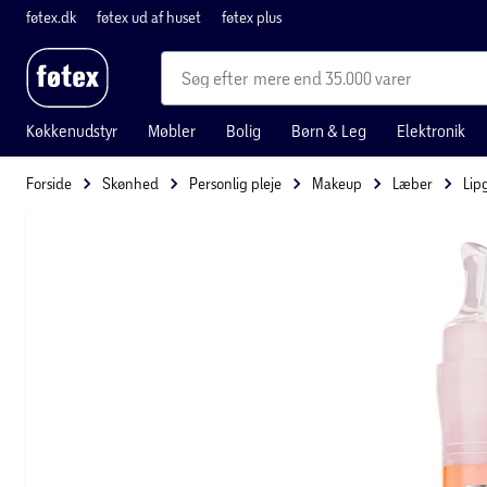
føtex.dk
føtex ud af huset
føtex plus
mere end 35.000 varer
Køkkenudstyr
Møbler
Bolig
Børn & Leg
Elektronik
Forside
Skønhed
Personlig pleje
Makeup
Læber
Lip