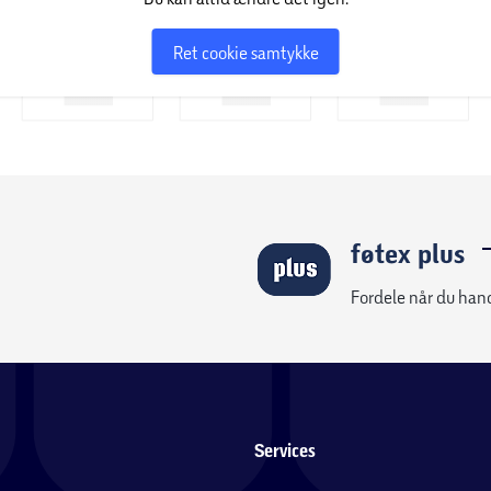
Ret cookie samtykke
føtex plus
Fordele når du han
Services