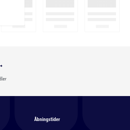
dler
Åbningstider