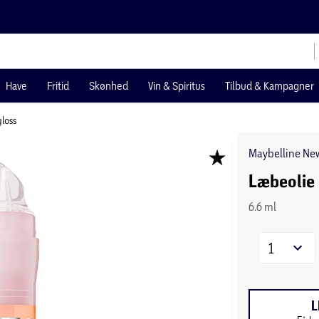
Have
Fritid
Skønhed
Vin & Spiritus
Tilbud & Kampagner
gloss
Maybelline Ne
Læbeolie 
6.6 ml
1
L