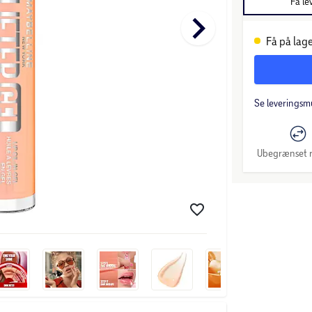
Få le
keyboard_arrow_right
Få på lage
Se leveringsm
Ubegrænset r