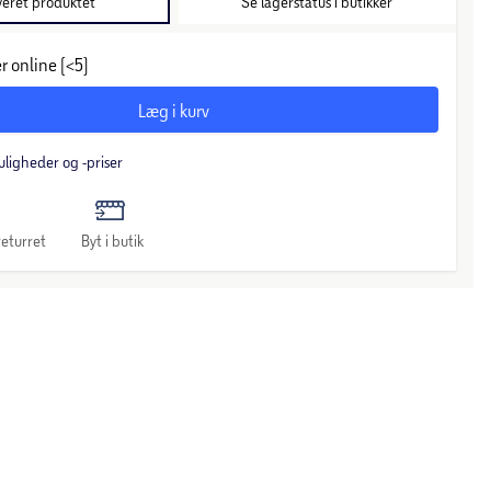
veret produktet
Se lagerstatus i butikker
r online (<5)
Læg i kurv
uligheder og -priser
eturret
Byt i butik