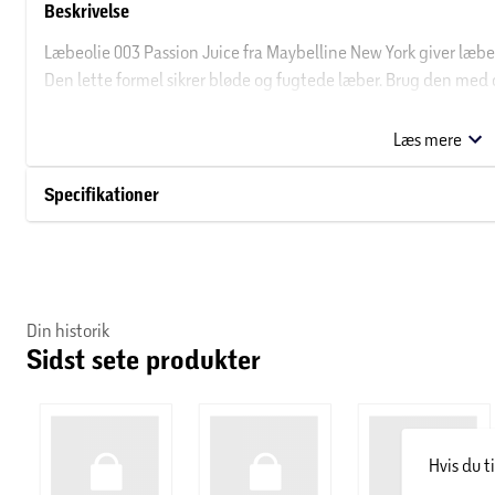
Beskrivelse
Læbeolie 003 Passion Juice fra Maybelline New York giver læb
Den lette formel sikrer bløde og fugtede læber. Brug den med 
Fuldend dit look med Læbeolie 003 Passion Juice fra Maybelli
Læs mere
Om Maybelline New York
Specifikationer
Maybelline New York var det første brand til at introducere de
kølvandet på en køkkenbrand hos Mabel Williams. Hun forsøgt
branden med vaseline, som med en fin børste kunne fremhæve
på Maybelline New York, som blev skiftet af Mabels bror, Tom Ly
et af de førende makeup-brands i over 120 lande i verden. New Y
Din historik
New York har fingeren på pulsen, og deres produkter skal sætte
Sidst sete produkter
gallafester.
Hvis du t