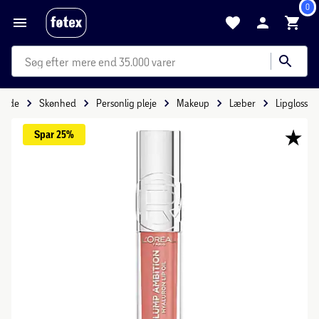
0
mere end 35.000 varer
rside
Skønhed
Personlig pleje
Makeup
Læber
Lipgloss
Spar 
25%