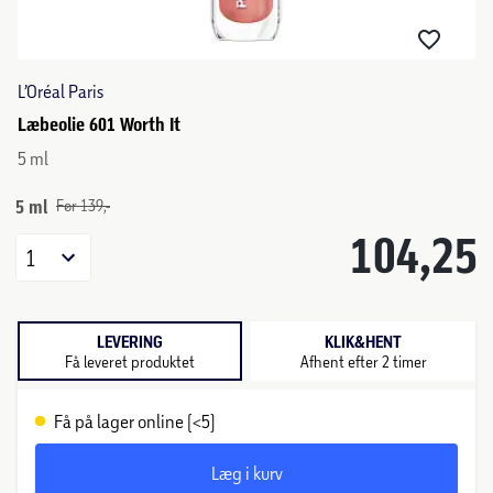
L’Oréal Paris
Læbeolie 601 Worth It
5 ml
5 ml
Før 139,-
104,25
1
LEVERING
KLIK&HENT
Få leveret produktet
Afhent efter 2 timer
Få på lager online (<5)
Læg i kurv