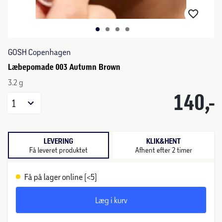
GOSH Copenhagen
Læbepomade 003 Autumn Brown
3.2 g
140,-
1
LEVERING
KLIK&HENT
Få leveret produktet
Afhent efter 2 timer
Få på lager online (<5)
Læg i kurv