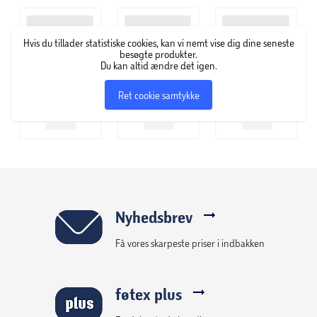
og efterspørgsel – og kan hurtigt komme fra idé til
handling på hele kosmetikområdet, især på farvet
Hvis du tillader statistiske cookies, kan vi nemt vise dig dine seneste
kosmetik. GOSH Copenhagen specialiserer sig i at udvikle
besøgte produkter.
makeup, der kun indeholder ingredienser af høj kvalitet.
Du kan altid ændre det igen.
Derfor finder du også et stort udvalg af veganske,
Ret cookie samtykke
parfumefri og allergicertificerede produkter i deres
sortiment.
Nyhedsbrev
Få vores skarpeste priser i indbakken
føtex plus