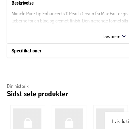
Beskrivelse
Miracle Pure Lip Enhancer 070 Peach Cream fra Max Factor giver
læberne for en blød og cremet finish. Den nærende formel sikr
Pure Lip Enhancer 070 Peach Cream til både hverdag og festlig
Læs mere
Om Max Factor
Specifikationer
I 1904 åbnede businessmanden Max Factor en kosmetikforretni
blandt skuespillerinder, som Max Factor udviklede makeup og 
række makeup produkter til offentligheden, så kosmetik som f
kunne købes i detailsalg. Siden da har brandet blot vokset sig 
udvikler sig fortsat.
Din historik
Sidst sete produkter
Hvis du t