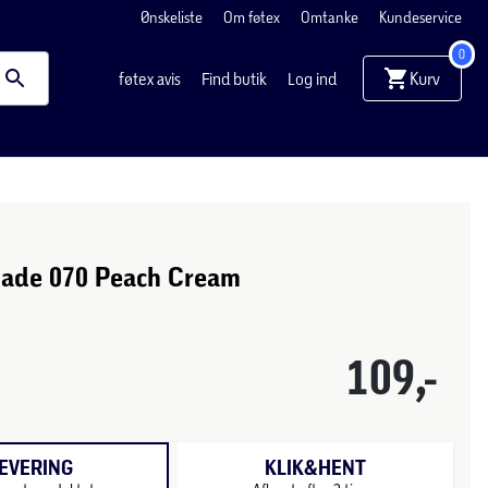
Ønskeliste
Om føtex
Omtanke
Kundeservice
0
Kurv
føtex avis
Find butik
Log ind
de 070 Peach Cream
109,-
EVERING
KLIK&HENT