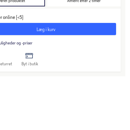
veret produktet
Afhent efter 2 timer
r online (<5)
Læg i kurv
uligheder og -priser
eturret
Byt i butik