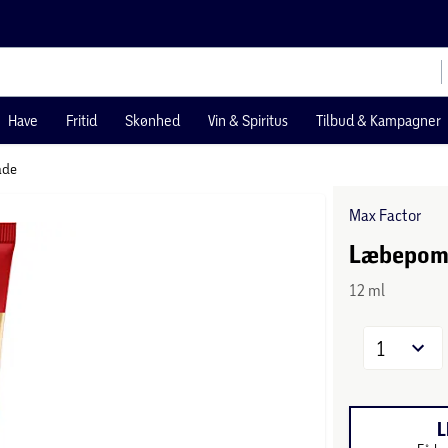
Have
Fritid
Skønhed
Vin & Spiritus
Tilbud & Kampagner
ade
Max Factor
Læbepoma
12 ml
1
L