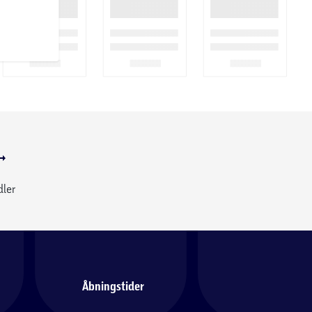
dler
Åbningstider