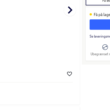
Få le
keyboard_arrow_right
Få på lage
Se leveringsm
Ubegrænset r