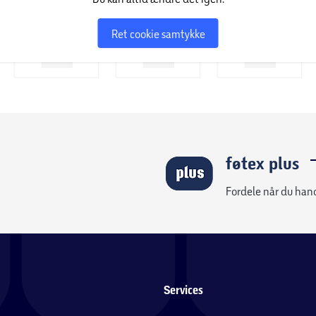
Ret cookie samtykke
føtex plus
Fordele når du han
Services