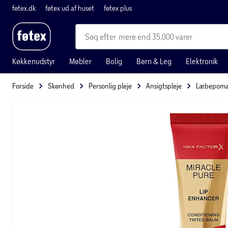
føtex.dk
føtex ud af huset
føtex plus
mere end 35.000 varer
Køkkenudstyr
Møbler
Bolig
Børn & Leg
Elektronik
Forside
Skønhed
Personlig pleje
Ansigtspleje
Læbepom