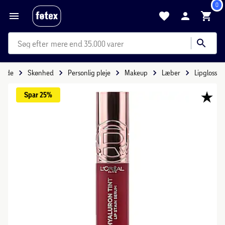
0
mere end 35.000 varer
rside
Skønhed
Personlig pleje
Makeup
Læber
Lipgloss
Spar 
25%