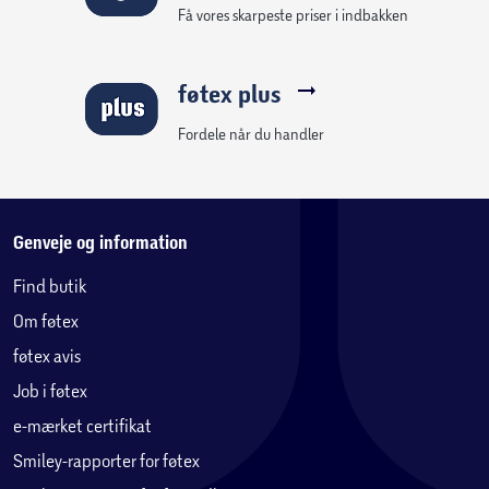
Få vores skarpeste priser i indbakken
føtex plus
Fordele når du handler
Genveje og information
Find butik
Om føtex
føtex avis
Job i føtex
e-mærket certifikat
Smiley-rapporter for føtex