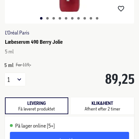
L'Oréal Paris
Læbeserum 490 Berry Jolie
5 ml
5 ml
Før 119,-
89,25
1
LEVERING
KLIK&HENT
Få leveret produktet
Afhent efter 2 timer
På lager online (5+)