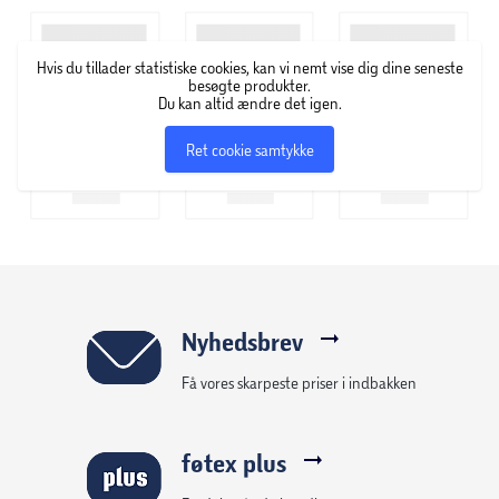
at blande den mørke aske fra branden med vaseline, som
med en fin børste kunne fremhæve øjenvipper.
Hvis du tillader statistiske cookies, kan vi nemt vise dig dine seneste
Eksperimentet blev startskuddet på Maybelline New York,
besøgte produkter.
som blev skiftet af Mabels bror, Tom Lyle Williams i 1917. I
Du kan altid ændre det igen.
dag er Maybelline New York et af de førende makeup-
Ret cookie samtykke
brands i over 120 lande i verden. New Yorker-filosofien er
klar og enkel; Maybelline New York har fingeren på pulsen,
og deres produkter skal sætte nye aftryk – både i
hverdagen og til de store gallafester.
Nyhedsbrev
Få vores skarpeste priser i indbakken
føtex plus