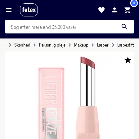
0
mere end 35.000 varer
ide
Skønhed
Personlig pleje
Makeup
Læber
Læbestift