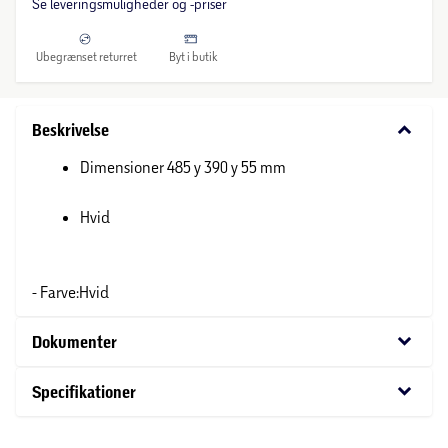
Se leveringsmuligheder og -priser
Ubegrænset returret
Byt i butik
keyboard_arrow_down
Beskrivelse
Dimensioner 485 y 390 y 55 mm
Hvid
- Farve:Hvid
keyboard_arrow_down
Dokumenter
keyboard_arrow_down
Specifikationer