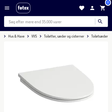
0
mere end 35.000 varer
e
Hus & Have
VVS
Toiletter, sæder og cisterner
Toiletsæder